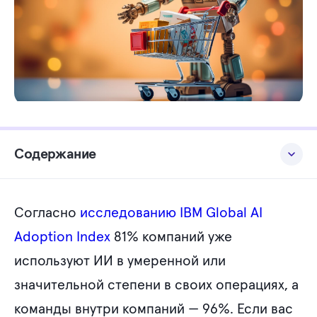
Содержание
Какие задачи решает бизнес с помощью AI?
Согласно
исследованию IBM Global AI
Что будет, если делегировать задачи искусственному
интеллекту?
Adoption Index
81% компаний уже
используют ИИ в умеренной или
Как внедрять AI в e-commerce безболезненно?
значительной степени в своих операциях, а
Так какой следующий шаг?
команды внутри компаний — 96%. Если вас