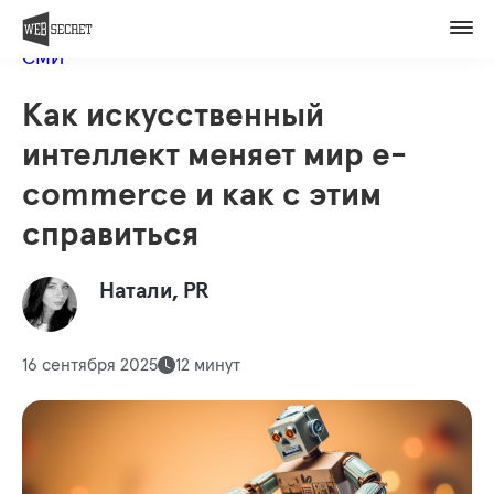
Вакансии
Назад в блог
Контакты
СМИ
Оценить проект
Как искусственный
Member of
интеллект меняет мир e-
commerce и как с этим
справиться
Натали, PR
16 сентября 2025
12 минут