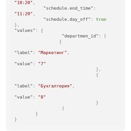
"10:20"
,
"schedule.end_time"
:
"11:20"
,
"schedule.day_off"
:
true
}
,
"values"
:
{
"departmen_id"
:
[
{
"label"
:
"Маркетинг"
,
"value"
:
"7"
}
,
{
"label"
:
"Бухгалтерия"
,
"value"
:
"8"
}
]
}
}