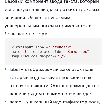
Базовый компонент ввода текста, который
используют для ввода коротких строковых
значений. Он является самым
универсальным полем и применяется в
большинстве форм:
<
TextInput
label
=
"Заголовок"
name
=
"title"
placeholder
=
"Заголовок"
required
columnSpan
=
{2}/
>
label
– отображаемый заголовок поля,
который подсказывает пользователю,
что нужно ввести. Обычно размещается
над или рядом с самим полем ввода;
name
– уникальный идентификатор поля,