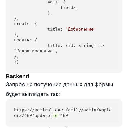
edit
: {

                  fields,

             },

create
: {

title
: 
'Добавление'
update
: {

title
: (
id
: 
string
) => 
`Редактирование`,

},

})
Backend
Запрос на получение данных для формы
будет выглядеть так:
https://admiral.dev.family/admin/emplo
ers/489/update?
id
=489