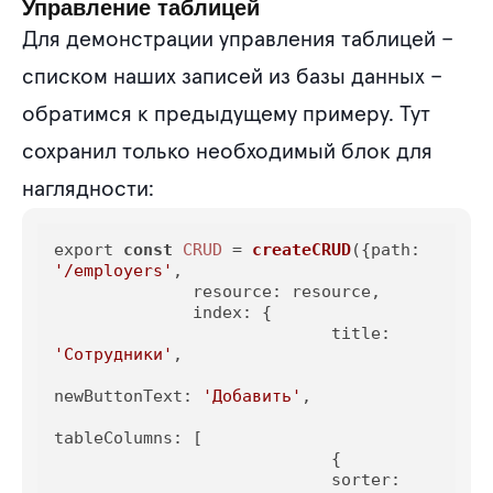
Управление таблицей
Для демонстрации управления таблицей –
списком наших записей из базы данных –
обратимся к предыдущему примеру. Тут
сохранил только необходимый блок для
наглядности:
export 
const
CRUD
 = 
createCRUD
({
path
: 
'/employers'
,

resource
: resource,

index
: {

title
: 
'Сотрудники'
,

newButtonText
: 
'Добавить'
,

tableColumns
: [

                            {

sorter
: 