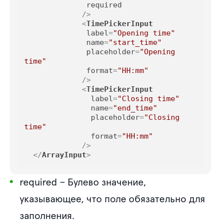
required
             />
<
TimePickerInput
label
=
"Opening time"
name
=
"start_time"
placeholder
=
"Opening 
time"
format
=
"HH:mm"
             />
<
TimePickerInput
label
=
"Closing time"
name
=
"end_time"
placeholder
=
"Closing 
time"
format
=
"HH:mm"
             />
</
ArrayInput
>
required
– Булево значение,
указывающее, что поле обязательно для
заполнения.