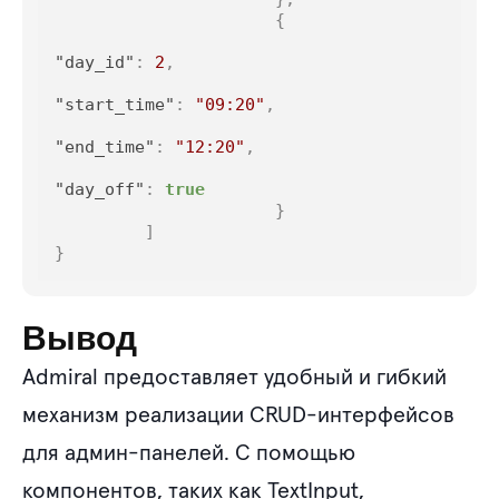
{
"day_id"
:
2
,
"start_time"
:
"09:20"
,
"end_time"
:
"12:20"
,
"day_off"
:
true
}
]
}
Вывод
Admiral предоставляет удобный и гибкий
механизм реализации CRUD-интерфейсов
для админ-панелей. С помощью
компонентов, таких как TextInput,