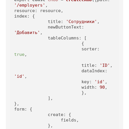
'/employers'
resource
index
: {

title
: 
'Сотрудники'
,

newButtonText
: 
'Добавить'
,

tableColumns
: [

                          {

sorter
: 
true
,

title
: 
'ID'
,

dataIndex
: 
'id'
,

key
: 
'id'
,

width
: 
90
,

                          },

             ],

form
: {

create
: {

                  fields,

             },
