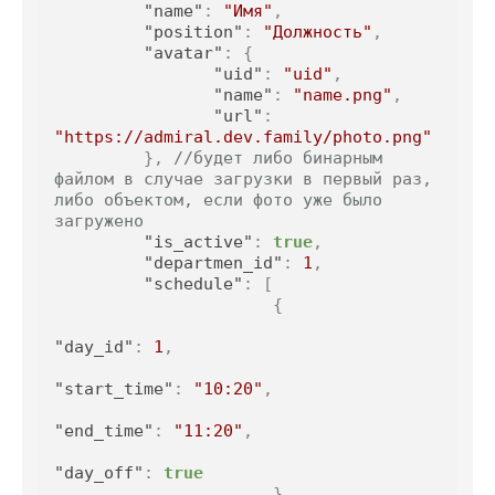
"name"
:
"Имя"
,
"position"
:
"Должность"
,
"avatar"
:
{
"uid"
:
"uid"
,
"name"
:
"name.png"
,
"url"
:
"https://admiral.dev.family/photo.png"
}
,
//будет либо бинарным 
файлом в случае загрузки в первый раз, 
либо объектом, если фото уже было 
загружено
"is_active"
:
true
,
"departmen_id"
:
1
,
"schedule"
:
[
{
"day_id"
:
1
,
"start_time"
:
"10:20"
,
"end_time"
:
"11:20"
,
"day_off"
:
true
}
,