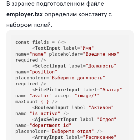
В заранее подготовленном файле
employer.tsx
определим константу с
набором полей.
const
 fields = (
<>
<
TextInput
label
=
"Имя"
name
=
"name"
placeholder
=
"Введите имя"
required
 />
<
SelectInput
label
=
"Должность"
name
=
"position"
placeholder
=
"Выберите должность"
required
 />
<
FilePictureInput
label
=
"Аватар"
name
=
"avatar"
accept
=
"image/*"
maxCount
=
{1}
 />
<
BooleanInput
label
=
"Активен"
name
=
"is_active"
 />
<
AjaxSelectInput
label
=
"Отдел"
name
=
"department_id"
placeholder
=
"Выберите отдел"
 />
<
ArrayInput
label
=
"Расписание"