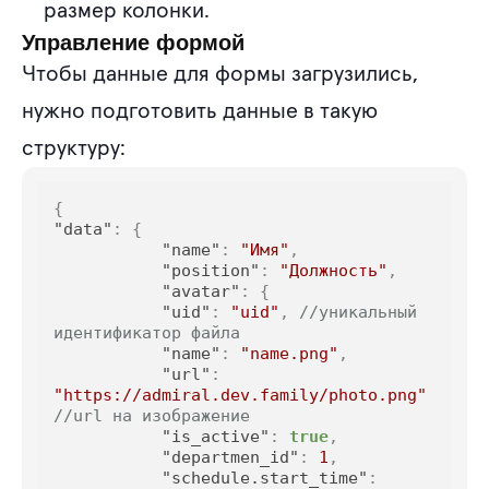
размер колонки.
Управление формой
Чтобы данные для формы загрузились,
нужно подготовить данные в такую
структуру:
{
"data"
:
{
"name"
:
"Имя"
,
"position"
:
"Должность"
,
"avatar"
:
{
"uid"
:
"uid"
,
//уникальный 
идентификатор файла
"name"
:
"name.png"
,
"url"
:
"https://admiral.dev.family/photo.png"
//url на изображение
"is_active"
:
true
,
"departmen_id"
:
1
,
"schedule.start_time"
: