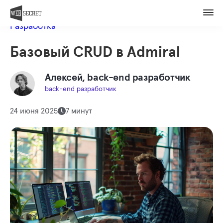
Вакансии
Назад в блог
Контакты
Разработка
Оценить проект
Базовый CRUD в Admiral
Member of
Алексей, back-end разработчик
back-end разработчик
24 июня 2025
7 минут