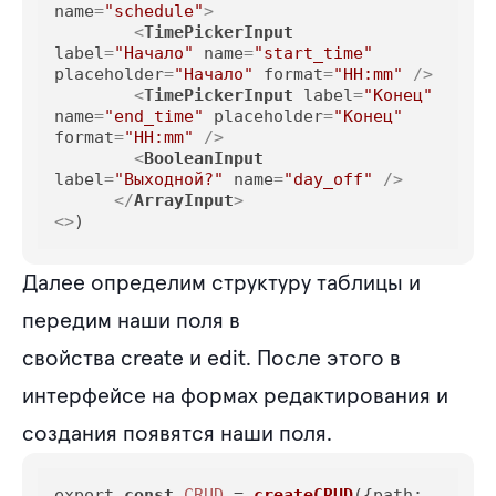
name
=
"schedule"
>
<
TimePickerInput
label
=
"Начало"
name
=
"start_time"
placeholder
=
"Начало"
format
=
"HH:mm"
 />
<
TimePickerInput
label
=
"Конец"
name
=
"end_time"
placeholder
=
"Конец"
format
=
"HH:mm"
 />
<
BooleanInput
label
=
"Выходной?"
name
=
"day_off"
 />
</
ArrayInput
>
<>
)
Далее определим структуру таблицы и
передим наши поля в
свойства create и edit. После этого в
интерфейсе на формах редактирования и
создания появятся наши поля.
export 
const
CRUD
 = 
createCRUD
({
path
: 