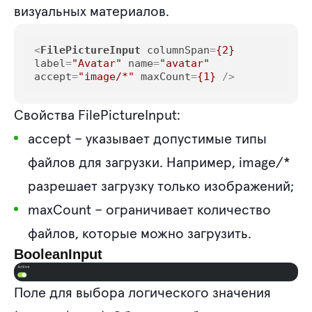
визуальных материалов.
<
FilePictureInput
columnSpan
=
{2}
label
=
"Avatar"
name
=
"avatar"
accept
=
"image/*"
maxCount
=
{1}
 />
Свойства FilePictureInput:
accept
– указывает допустимые типы
файлов для загрузки. Например, image/*
разрешает загрузку только изображений;
maxCount
– ограничивает количество
файлов, которые можно загрузить.
BooleanInput
Поле для выбора логического значения