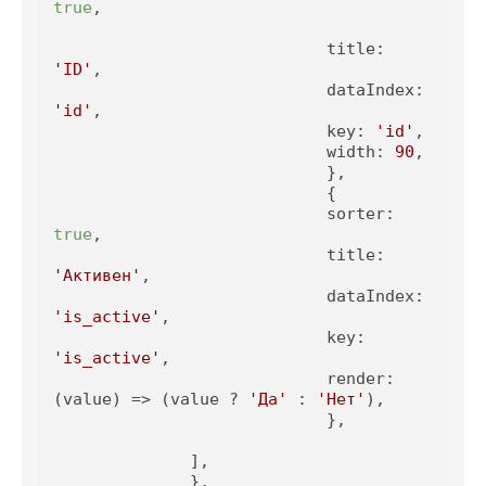
true
,

title
: 
'ID'
,

dataIndex
: 
'id'
,

key
: 
'id'
,

width
: 
90
,

                            },

                            {

sorter
: 
true
,

title
: 
'Активен'
,

dataIndex
: 
'is_active'
,

key
: 
'is_active'
,

render
: 
(value) => (value ? 
'Да'
 : 
'Нет'
),

                            },

              ],

              },
