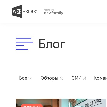
Member of
Блог
Все
Обзоры
СМИ
Кома
171
40
31