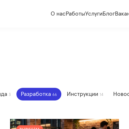
О нас
Работы
Услуги
Блог
Вака
нда
Разработка
Инструкции
Ново
3
66
14