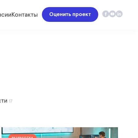
нсии
Контакты
Оценить проект
сти
17