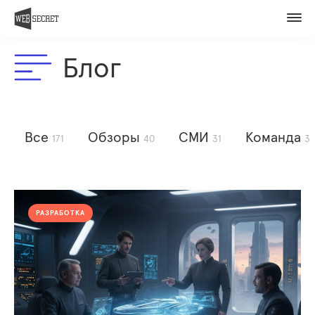
Вакансии
Контакты
Блог
Оценить проект
Member of
Все
Обзоры
СМИ
Команда
171
40
31
3
РАЗРАБОТКА