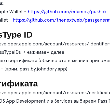
и:
le Wallet -
https://github.com/edamov/pushok
let -
https://github.com/thenextweb/passgenera
Type ID
eveloper.apple.com/account/resources/identifiers
ssTypeIDs → нажимаем далее
го сертификата (обычно это название приложе
- (прим. pass.by.johndory.app)
тификата
eveloper.apple.com/account/resources/certifica
OS App Development и в Services выбираем Pass Ty