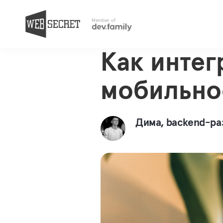
Назад в блог
Member of
Инструкции
Как интег
мобильно
Дима, backend-ра