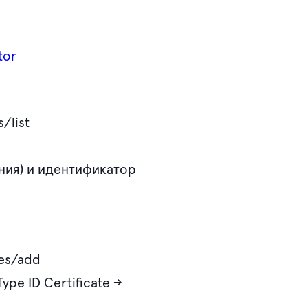
tor
/list
ния) и идентификатор
tes/add
pe ID Certificate →