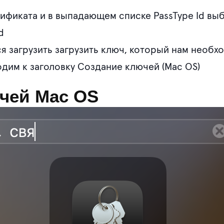
ификата и в выпадающем списке PassType Id вы
d
ся загрузить загрузить ключ, который нам необх
одим к заголовку Создание ключей (Mac OS)
чей Mac OS