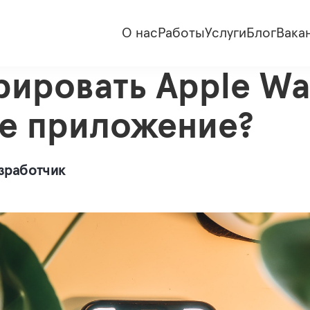
О нас
Работы
Услуги
Блог
Вака
рировать Apple Wal
е приложение?
зработчик