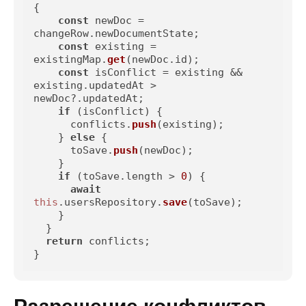
{

const
 newDoc = 
changeRow.
newDocumentState
;

const
 existing = 
existingMap.
get
(newDoc.
id
);

const
 isConflict = existing && 
existing.
updatedAt
 > 
newDoc?.
updatedAt
;

if
 (isConflict) {

      conflicts.
push
(existing);

    } 
else
 {

      toSave.
push
(newDoc);

    }

if
 (toSave.
length
 > 
0
) {

await
this
.
usersRepository
.
save
(toSave);

    }

  }

return
 conflicts;

}