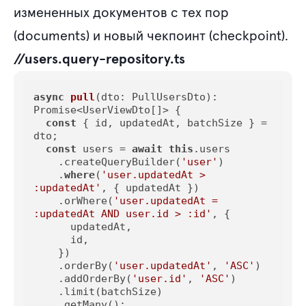
измененных документов с тех пор
(documents) и новый чекпоинт (checkpoint).
//users.query-repository.ts
async
pull
(
dto: PullUsersDto
): 
Promise<UserViewDto[]>
 {

const
 { id, updatedAt, batchSize } = 
dto;

const
 users = 
await
this
.users

    .createQueryBuilder(
'user'
)

    .
where
(
'user.updatedAt > 
:updatedAt'
, { updatedAt })

    .orWhere(
'user.updatedAt = 
:updatedAt AND user.id > :id'
, {

      updatedAt,

      id,

    })

    .orderBy(
'user.updatedAt'
, 
'ASC'
)

    .addOrderBy(
'user.id'
, 
'ASC'
)

    .limit(batchSize)

    .getMany();
