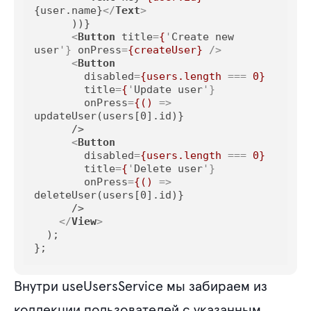
{user.name}
</
Text
>
      ))}

<
Button
title
=
{
'
Create
new
user
'} 
onPress
=
{createUser}
 />
<
Button
disabled
=
{users.length
 === 
0}
title
=
{
'
Update
user
'}

onPress
=
{()
 =>
updateUser(users[0].id)}

      />

<
Button
disabled
=
{users.length
 === 
0}
title
=
{
'
Delete
user
'}

onPress
=
{()
 =>
deleteUser(users[0].id)}

      />

</
View
>
  );

};
Внутри useUsersService мы забираем из
коллекции пользователей с указанным