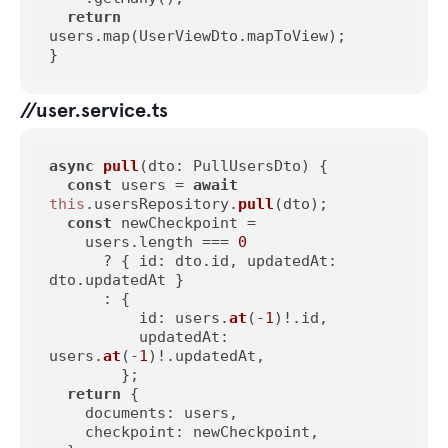
return
users.map(UserViewDto.mapToView);

}
//user.service.ts
async
pull
(
dto: PullUsersDto
) {

const
 users = 
await
this
.
usersRepository
.
pull
(dto);

const
 newCheckpoint =

    users.
length
 === 
0
      ? { 
id
: dto.
id
, 
updatedAt
: 
dto.
updatedAt
 }

      : {

id
: users.
at
(-
1
)!.
id
,

updatedAt
: 
users.
at
(-
1
)!.
updatedAt
,

        };

return
 {

documents
: users,

checkpoint
: newCheckpoint,
