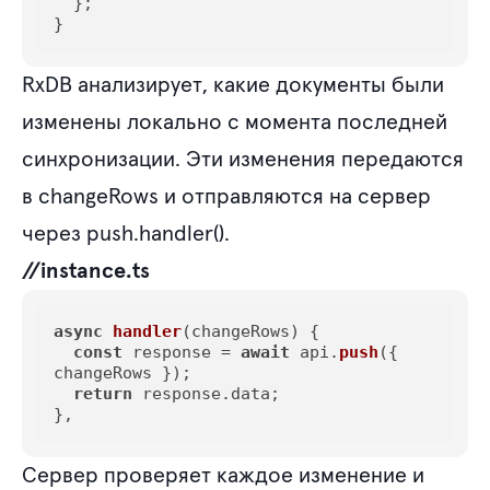
  };

}
RxDB анализирует, какие документы были
изменены локально с момента последней
синхронизации. Эти изменения передаются
в changeRows и отправляются на сервер
через push.handler().
//instance.ts
async
handler
(
changeRows
) {

const
 response = 
await
 api.
push
({ 
changeRows });

return
 response.
data
;

},
Сервер проверяет каждое изменение и