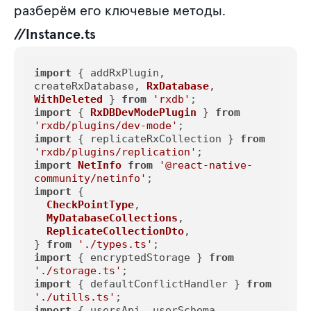
разберём его ключевые методы.
//Instance.ts
import
 { addRxPlugin, 
createRxDatabase, 
RxDatabase
, 
WithDeleted
 } 
from
'rxdb'
import
 { 
RxDBDevModePlugin
 } 
from
'rxdb/plugins/dev-mode'
import
 { replicateRxCollection } 
from
'rxdb/plugins/replication'
import
NetInfo
from
'@react-native-
community/netinfo'
import
 {

CheckPointType
,

MyDatabaseCollections
,

ReplicateCollectionDto
,

} 
from
'./types.ts'
import
 { encryptedStorage } 
from
'./storage.ts'
import
 { defaultConflictHandler } 
from
'./utills.ts'
import
 { usersApi, userSchema, 