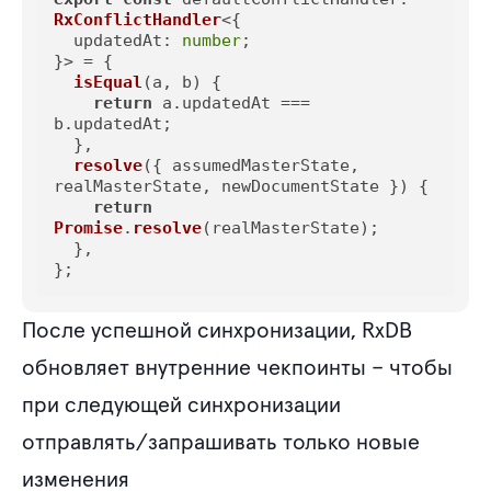
RxConflictHandler
<{

updatedAt
: 
number
;

}> = {

isEqual
(
a, b
) {

return
 a.
updatedAt
 === 
b.
updatedAt
;

  },

resolve
(
{ assumedMasterState, 
realMasterState, newDocumentState }
) {

return
Promise
.
resolve
(realMasterState);

  },

};
После успешной синхронизации, RxDB
обновляет внутренние чекпоинты – чтобы
при следующей синхронизации
отправлять/запрашивать только новые
изменения