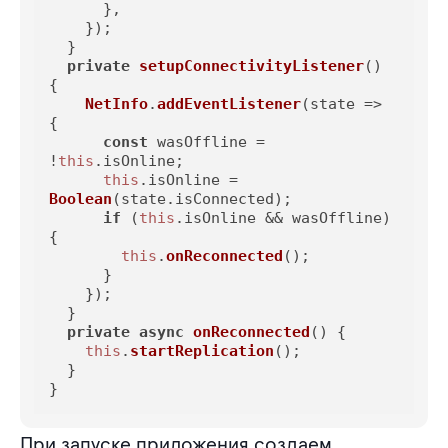
      },

    });

  }

private
setupConnectivityListener
(
) 
{

NetInfo
.
addEventListener
(
state
 =>
{

const
 wasOffline = 
!
this
.
isOnline
;

this
.
isOnline
 = 
Boolean
(state.
isConnected
);

if
 (
this
.
isOnline
 && wasOffline) 
{

this
.
onReconnected
();

      }

    });

  }

private
async
onReconnected
(
) {

this
.
startReplication
();

  }

}
При запуске приложения создаем