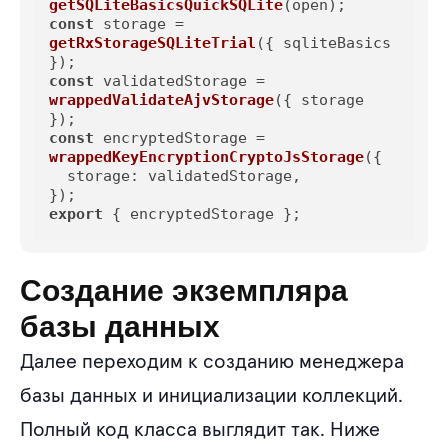
getSQLiteBasicsQuickSQLite
const
 storage = 
getRxStorageSQLiteTrial
({ sqliteBasics 
const
 validatedStorage = 
wrappedValidateAjvStorage
({ storage 
const
 encryptedStorage = 
wrappedKeyEncryptionCryptoJsStorage
({

storage
: validatedStorage,

export
 { encryptedStorage };
Создание экземпляра
базы данных
Далее переходим к созданию менеджера
базы данных и инициализации коллекций.
Полный код класса выглядит так. Ниже