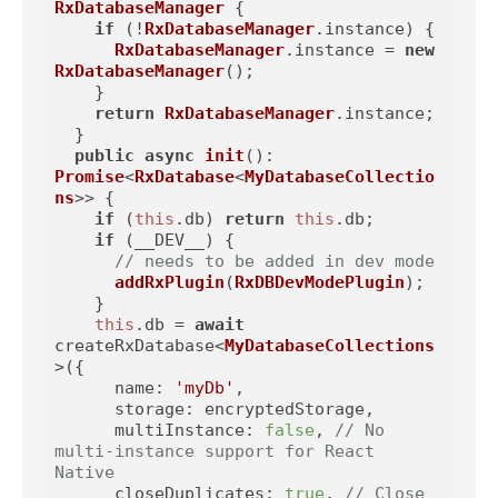
RxDatabaseManager
 {

if
 (!
RxDatabaseManager
.
instance
) {

RxDatabaseManager
.
instance
 = 
new
RxDatabaseManager
();

    }

return
RxDatabaseManager
.
instance
;

  }

public
async
init
(): 
Promise
<
RxDatabase
<
MyDatabaseCollectio
ns
>> {

if
 (
this
.
db
) 
return
this
.
db
;

if
 (__DEV__) {

// needs to be added in dev mode
addRxPlugin
(
RxDBDevModePlugin
);

    }

this
.
db
 = 
await
createRxDatabase<
MyDatabaseCollections
>({

name
: 
'myDb'
,

storage
: encryptedStorage,

multiInstance
: 
false
, 
// No 
multi-instance support for React 
Native
closeDuplicates
: 
true
, 
// Close 