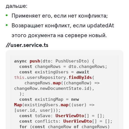
дальше:
Применяет его, если нет конфликта;
Возвращает конфликт, если updatedAt
этого документа на сервере новый.
//user.service.ts
async
push
(
dto: PushUsersDto
) {

const
 changeRows = dto.
changeRows
;

const
 existingUsers = 
await
this
.
usersRepository
.
findByIds
(

    changeRows.
map
(
(
changeRow
) =>
changeRow.
newDocumentState
.
id
),

  );

const
 existingMap = 
new
Map
(existingUsers.
map
(
(
user
) =>
[user.
id
, user]));

const
toSave
: 
UserViewDto
[] = [];

const
conflicts
: 
UserViewDto
[] = [];

for
 (
const
 changeRow 
of
 changeRows) 