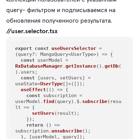
query- фильтром и подписываемся на
обновления полученного результата.
//user.selector.tsx
export
const
useUsersSelector
 = 
(
query?: MangoQuery<UserType>
) => {

const
 userModel = 
RxDatabaseManager
.
getInstance
().
getDb
(
).
users
;

const
 [users, setUsers] = 
useState<
UserType
[]>([]);

useEffect
(
() =>
 {

const
 subscription = 
userModel.
find
(query).
$
.
subscribe
(
resu
lt
 =>
 {

setUsers
(result);

    });

return
() =>
subscription.
unsubscribe
();

  }, [userModel, query]);
