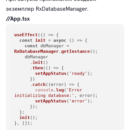
экземпляр RxDatabaseManager.
//App.tsx
useEffect
(
() =>
 {

const
init
 = 
async
 (
) => {

const
 dbManager = 
RxDatabaseManager
.
getInstance
();

    dbManager

      .
init
()

      .
then
(
() =>
 {

setAppStatus
(
'ready'
);

      })

      .
catch
(
(
error
) =>
 {

console
.
log
(
'Error 
initializing database:'
, error);

setAppStatus
(
'error'
);

      });

  };

init
();

}, []);