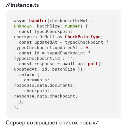
//instance.ts
async
handler
(
checkpointOrNull: 
unknown
, batchSize: 
number
) {

const
 typedCheckpoint = 
checkpointOrNull 
as
CheckPointType
;

const
 updatedAt = typedCheckpoint ? 
typedCheckpoint.
updatedAt
 : 
0
;

const
 id = typedCheckpoint ? 
typedCheckpoint.
id
 : 
''
;

const
 response = 
await
 api.
pull
({ 
updatedAt, id, batchSize });

return
 {

documents
: 
response.
data
.
documents
,

checkpoint
: 
response.
data
.
checkpoint
,

  };

},
Сервер возвращает список новых/