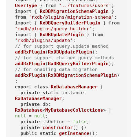
UserType
 } 
from
'../features/users'
import
 { 
RxDBMigrationSchemaPlugin
 } 
from
'rxdb/plugins/migration-schema'
import
 { 
RxDBQueryBuilderPlugin
 } 
from
'rxdb/plugins/query-builder'
import
 { 
RxDBUpdatePlugin
 } 
from
'rxdb/plugins/update'
// for support query.update method
addRxPlugin
(
RxDBUpdatePlugin
// for support chained query methods
addRxPlugin
(
RxDBQueryBuilderPlugin
// for enabling data migration
addRxPlugin
(
RxDBMigrationSchemaPlugin
)
export
class
RxDatabaseManager
 {

private
static
instance
: 
RxDatabaseManager
;

private
db
: 
RxDatabase
<
MyDatabaseCollections
> | 
null
 = 
null
;

private
 isOnline = 
false
;

private
constructor
(
) {}

public
static
getInstance
(): 