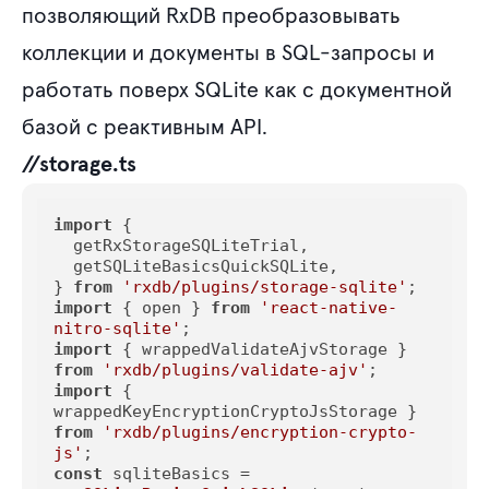
позволяющий RxDB преобразовывать
коллекции и документы в SQL-запросы и
работать поверх SQLite как с документной
базой с реактивным API.
//storage.ts
import
 {

  getRxStorageSQLiteTrial,

  getSQLiteBasicsQuickSQLite,

} 
from
'rxdb/plugins/storage-sqlite'
import
 { open } 
from
'react-native-
nitro-sqlite'
import
 { wrappedValidateAjvStorage } 
from
'rxdb/plugins/validate-ajv'
import
 { 
wrappedKeyEncryptionCryptoJsStorage } 
from
'rxdb/plugins/encryption-crypto-
js'
const
 sqliteBasics = 