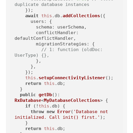
duplicate database instances
    });

await
this
.
db
.
addCollections
({

users
: {

schema
: userSchema,

conflictHandler
: 
defaultConflictHandler,

migrationStrategies
: {

// 1: function (oldDoc: 
UserType) {},
        },

      },

    });

this
.
setupConnectivityListener
();

return
this
.
db
;

  }

public
getDb
(): 
RxDatabase
<
MyDatabaseCollections
> {

if
 (!
this
.
db
) {

throw
new
Error
(
'Database not 
initialized. Call init() first.'
);

    }

return
this
.
db
;
