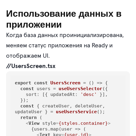
Использование данных в
приложении
Когда база данных проинициализирована,
меняем статус приложения на Ready и
отображаем UI.
//UsersScreen.tsx
export
const
UsersScreen
 = (
) => {

const
 users = 
useUsersSelector
({

sort
: [{ 
updatedAt
: 
'desc'
 }],

  });

const
 { createUser, deleteUser, 
updateUser } = 
useUsersService
();

return
 (

<
View
style
=
{styles.container}
>
      {users.map(user => (

<
Text
key
=
{user.id}
>