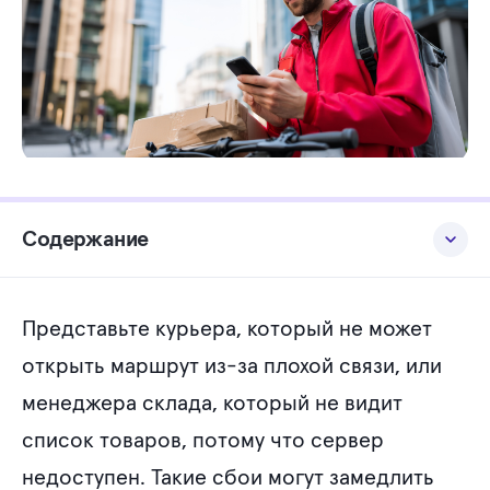
Содержание
Стек технологий
Представьте курьера, который не может
Локальное хранилище RxDB через SQLite
открыть маршрут из-за плохой связи, или
Создание экземпляра базы данных
менеджера склада, который не видит
Репликация данных: синхронизация клиента и сервера
список товаров, потому что сервер
Разрешение конфликтов
недоступен. Такие сбои могут замедлить