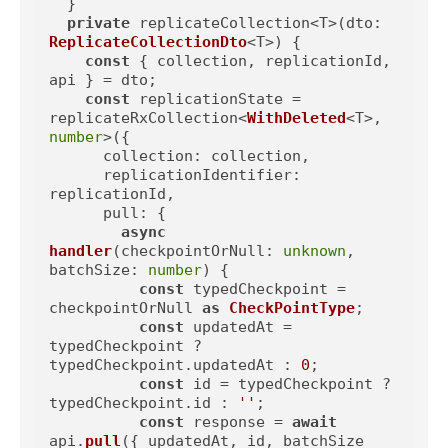
  }

private
 replicateCollection<T>(
dto
: 
ReplicateCollectionDto
<T>) {

const
 { collection, replicationId, 
api } = dto;

const
 replicationState = 
replicateRxCollection<
WithDeleted
<T>, 
number
>({

collection
: collection,

replicationIdentifier
: 
replicationId,

pull
: {

async
handler
(
checkpointOrNull: 
unknown
, 
batchSize: 
number
) {

const
 typedCheckpoint = 
checkpointOrNull 
as
CheckPointType
;

const
 updatedAt = 
typedCheckpoint ? 
typedCheckpoint.
updatedAt
 : 
0
;

const
 id = typedCheckpoint ? 
typedCheckpoint.
id
 : 
''
;

const
 response = 
await
api.
pull
({ updatedAt, id, batchSize 