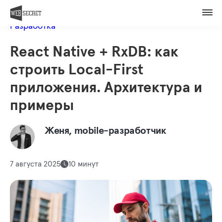
Вакансии
Назад в блог
Контакты
Разработка
Оценить проект
React Native + RxDB: как
Member of
строить Local-First
приложения. Архитектура и
примеры
Женя, mobile-разработчик
7 августа 2025
10 минут