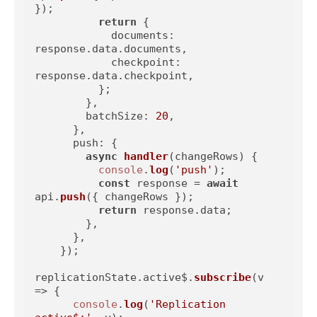
});

return
 {

documents
: 
response.
data
.
documents
,

checkpoint
: 
response.
data
.
checkpoint
,

          };

        },

batchSize
: 
20
,

      },

push
: {

async
handler
(
changeRows
) {

console
.
log
(
'push'
);

const
 response = 
await
api.
push
({ changeRows });

return
 response.
data
;

        },

      },

    });

replicationState.
active$
.
subscribe
(
v
=>
 {

console
.
log
(
'Replication 