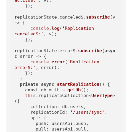
active$:'
, v);

    });

replicationState.
canceled$
.
subscribe
(
v
=>
 {

console
.
log
(
'Replication 
canceled$:'
, v);

    });

replicationState.
error$
.
subscribe
(
asyn
c
 error => {

console
.
error
(
'Replication 
error$:'
, error);

    });

  }

private
async
startReplication
(
) {

const
 db = 
this
.
getDb
();

this
.
replicateCollection
<
UserType
>
({

collection
: db.
users
,

replicationId
: 
'/users/sync'
,

api
: {

push
: usersApi.
push
,

pull
: usersApi.
pull
,
