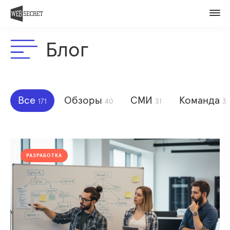
Вакансии
Контакты
Блог
Оценить проект
Member of
Все
Обзоры
СМИ
Команда
171
40
31
3
РАЗРАБОТКА