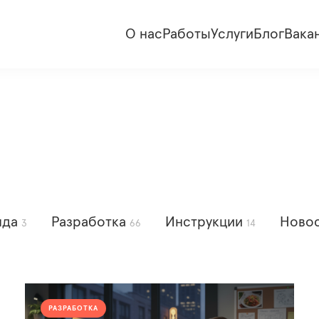
О нас
Работы
Услуги
Блог
Вака
нда
Разработка
Инструкции
Ново
3
66
14
РАЗРАБОТКА