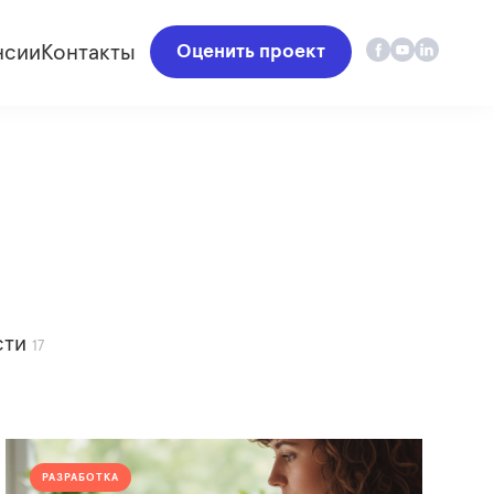
нсии
Контакты
Оценить проект
сти
17
РАЗРАБОТКА