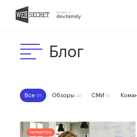
Member of
Блог
Все
Обзоры
СМИ
Кома
171
40
31
РАЗРАБОТКА