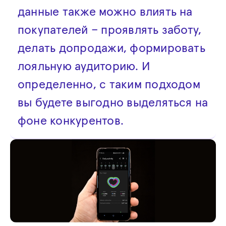
данные также можно влиять на
покупателей – проявлять заботу,
делать допродажи, формировать
лояльную аудиторию. И
определенно, с таким подходом
вы будете выгодно выделяться на
фоне конкурентов.