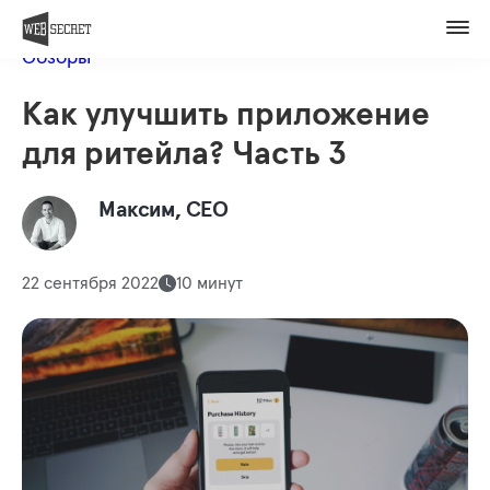
Вакансии
Назад в блог
Контакты
Обзоры
Оценить проект
Как улучшить приложение
Member of
для ритейла? Часть 3
Максим, СЕО
22 сентября 2022
10 минут