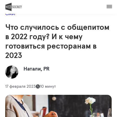
Вакансии
Назад в блог
Контакты
СМИ
Оценить проект
Что случилось с общепитом
Member of
в 2022 году? И к чему
готовиться ресторанам в
2023
Натали, PR
17 февраля 2023
10 минут