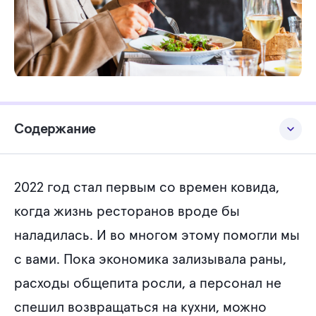
Содержание
Как заведения воскресли после пандемии?
2022 год стал первым со времен ковида,
Интернет-маркетинг и еком для снижения стоимости
возврата клиентов
когда жизнь ресторанов вроде бы
наладилась. И во многом этому помогли мы
Используйте карты и SEO, если хотите, чтобы вас нашли
с вами. Пока экономика зализывала раны,
Онлайн-заказ из ресторана – больше не роскошь
расходы общепита росли, а персонал не
Какие тренды ждут рестораны в 2023 году?
спешил возвращаться на кухни, можно