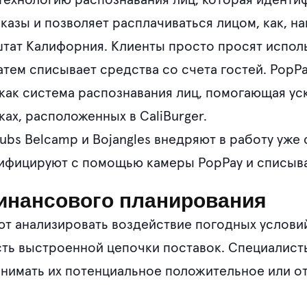
ехнологию распознавания лиц, которая иденти
азы и позволяет расплачиваться лицом, как, на
 штат Калифорния. Клиенты просто просят исполь
атем списывает средства со счета гостей. PopPa
 как система распознавания лиц, помогающая у
ах, расположенных в CaliBurger.
of Subs Belcamp и Bojangles внедряют в работу уж
ифицируют с помощью камеры PopPay и списываю
инансового планирования
ют анализировать воздействие погодных услови
сть выстроенной цепочки поставок. Специалист
нимать их потенциальное положительное или о