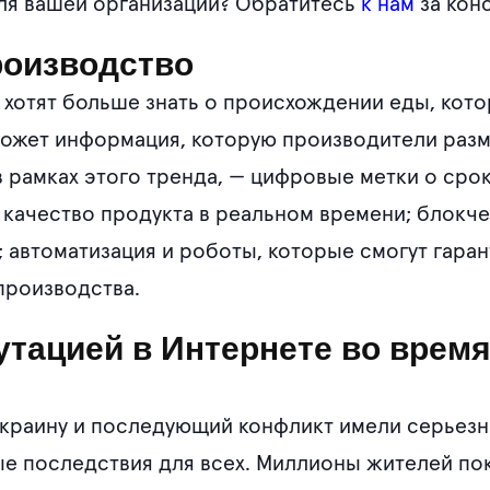
для вашей организации? Обратитесь
к нам
за кон
роизводство
 хотят больше знать о происхождении еды, котор
может информация, которую производители разм
 рамках этого тренда, — цифровые метки о сро
качество продукта в реальном времени; блокче
; автоматизация и роботы, которые смогут гара
производства.
утацией в Интернете во время
Украину и последующий конфликт имели серьез
е последствия для всех. Миллионы жителей пок