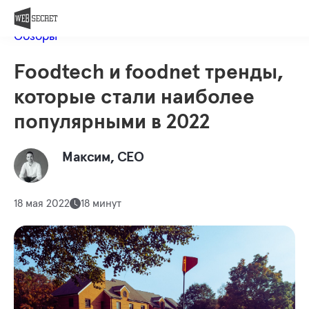
Вакансии
Назад в блог
Контакты
Обзоры
Оценить проект
Foodtech и foodnet тренды,
Member of
которые стали наиболее
популярными в 2022
Максим, СЕО
18 мая 2022
18 минут