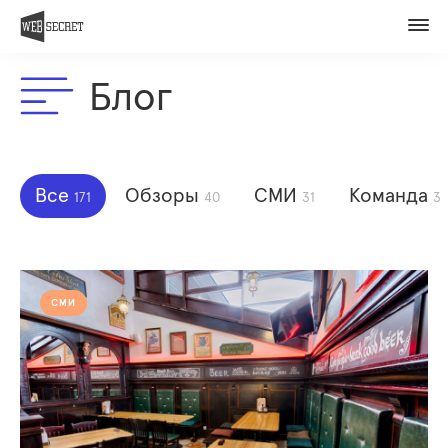
Вакансии
Контакты
Блог
Оценить проект
Member of
Все
Обзоры
СМИ
Команда
171
40
31
3
СМИ