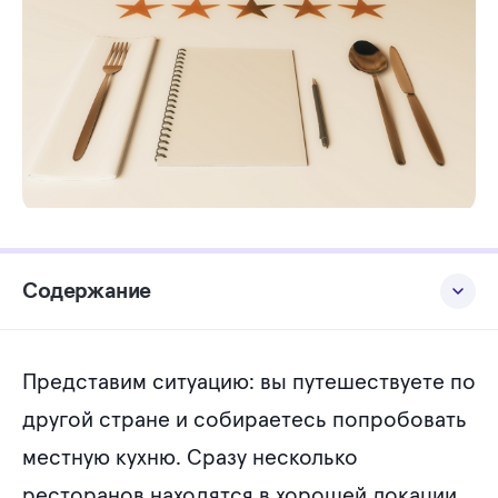
Содержание
Как отзывы клиентов помогают развивать бизнес
Представим ситуацию: вы путешествуете по
Как собирать отзывы клиентов
другой стране и собираетесь попробовать
Как разработать функционал для сбора отзывов
местную кухню. Сразу несколько
Топ-функций для улучшения работы с отзывами
ресторанов находятся в хорошей локации,